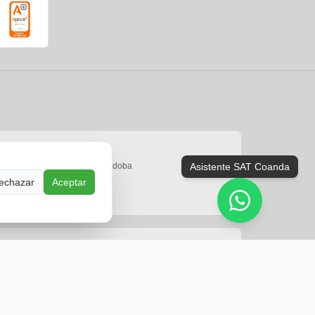
Delegación Córdoba
Asistente SAT Coanda
C/ Varsorvia, 21. 14014, Córdoba
echazar
Aceptar
957 962 069
Cómo llegar
Delegación Cádiz (Chiclana)
Av. Bahía de Cádiz, 49, P.1. 11130, Chiclana de la Frontera
956 112 297
Cómo llegar