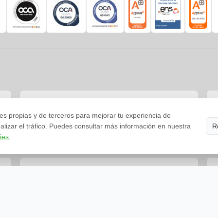
Delegación Huelva
es propias y de terceros para mejorar tu experiencia de
PCT – C/ Caucho, 1 Ed. 2000. 21110, Aljaraque
lizar el tráfico. Puedes consultar más información en nuestra
R
959 049 303
ies
.
Cómo llegar
Delegación Granada
C. Olinda, 13. 18197, Pulianas (Granada)
958 804 303
Cómo llegar