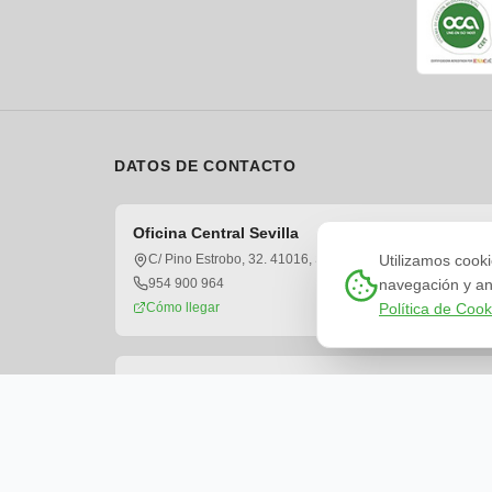
DATOS DE CONTACTO
Oficina Central Sevilla
Utilizamos cooki
C/ Pino Estrobo, 32. 41016, Sevilla
navegación y ana
954 900 964
Política de Cook
Cómo llegar
Delegación Extremadura
C/ Logroño, 10. Pol. Ind. El Prado. 06800, Mérida
(Badajoz)
Cómo llegar