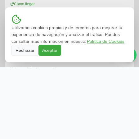
Cómo llegar
Delegación Córdoba
Utilizamos cookies propias y de terceros para mejorar tu
C/ Varsorvia, 21. 14014, Córdoba
experiencia de navegación y analizar el tráfico. Puedes
957 962 069
consultar más información en nuestra
Política de Cookies
.
Cómo llegar
Rechazar
Aceptar
Delegación Extremadura
C/ Logroño, 10. Pol. Ind. El Prado. 06800, Mérida (Badajoz)
Cómo llegar
Delegación Granada
C. Olinda, 13. 18197, Pulianas (Granada)
958 804 303
Cómo llegar